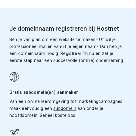
Je domeinnaam registreren bij Hostnet
Ben je van plan om een website te maken? Of wil je
professioneel mailen vanuit je eigen naam? Dan heb je
een domeinnaam nodig. Registreer ‘m nu en zet je
eerste stap naar een succesvolle (online) onderneming.
Gratis subdomein(en) aanmaken
Van een online leeromgeving tot marketingcampagnes:
maak eenvoudig een
subdomein
aan onder je
hoofddomein. Geheel kosteloos.