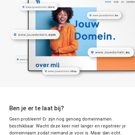
Ben je er te laat bij?
Geen probleem! Er zijn nog genoeg domeinnamen
beschikbaar. Wacht deze keer niet langer en registreer je
domeinnaam zodat niemand je voor is. Maar dan echt.